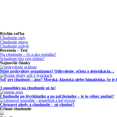
Rýchla voľba
Chudnutie rady
Chudnutie strava
Chudnutie pohyb
Recenzia – Test
Na chudnutie – čo a ako pomáha?
Schudnete bez jojo efektu?
Najnovšie články
Máte prekyslený organizmus? Odkyslenie, očista a detoxikácia…
Soľ pri chudnutí – áno? Morská, klasická alebo himalájska, čo je 
3 smoothies na chudnutie sú tu!
Chudnutie po štyridsiatke a po päťdesiatke – je to vôbec možné?
Citrusové plody a chudnutie – sú vhodné?
Účinné chudnutie