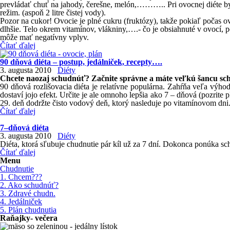
prevládať chuť na jahody, čerešne, melón,……….. Pri ovocnej diéte by 
režim. (aspoň 2 litre čistej vody).
Pozor na cukor! Ovocie je plné cukru (fruktózy), takže pokiaľ počas o
dlhšie. Telo okrem vitamínov, vlákniny,….- čo je obsiahnuté v ovocí, po
môže mať negatívny vplyv.
Čítať ďalej
90 dňová diéta – postup, jedálniček, recepty….
3. augusta 2010
Diéty
Chcete naozaj schudnúť? Začnite správne a máte veľkú šancu schud
90 dňová rozlišovacia diéta je relatívne populárna. Zahŕňa veľa výh
dostaví jojo efekt. Určite je ale omnoho lepšia ako 7 – dňová (pozrit
29. deň dodržte čisto vodový deň, ktorý nasleduje po vitamínovom dni.
Čítať ďalej
7–dňová diéta
3. augusta 2010
Diéty
Diéta, ktorá sľubuje chudnutie pár kíl už za 7 dní. Dokonca ponúka s
Čítať ďalej
Menu
Chudnutie
1. Chcem???
2. Ako schudnúť?
3. Zdravé chudn.
4. Jedálniček
5. Plán chudnutia
Raňajky- večera