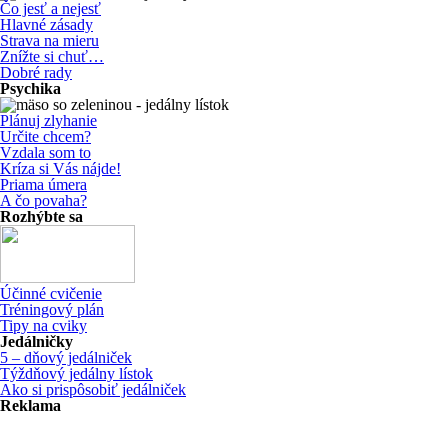
Čo jesť a nejesť
Hlavné zásady
Strava na mieru
Znížte si chuť…
Dobré rady
Psychika
Plánuj zlyhanie
Určite chcem?
Vzdala som to
Kríza si Vás nájde!
Priama úmera
A čo povaha?
Rozhýbte sa
Účinné cvičenie
Tréningový plán
Tipy na cviky
Jedálničky
5 – dňový jedálniček
Týždňový jedálny lístok
Ako si prispôsobiť jedálniček
Reklama