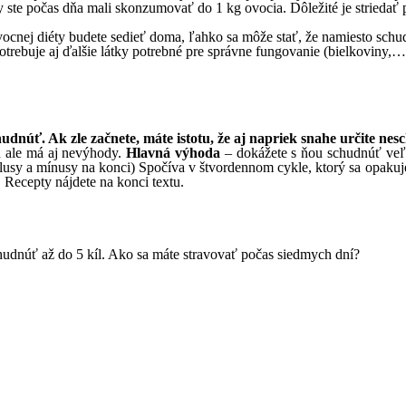
ste počas dňa mali skonzumovať do 1 kg ovocia. Dôležité je striedať p
vocnej diéty budete sedieť doma, ľahko sa môže stať, že namiesto schud
trebuje aj ďalšie látky potrebné pre správne fungovanie (bielkoviny,…).
núť. Ak zle začnete, máte istotu, že aj napriek snahe určite nesc
od ale má aj nevýhody.
Hlavná výhoda
– dokážete s ňou schudnúť veľa
e plusy a mínusy na konci) Spočíva v štvordennom cykle, ktorý sa opak
 Recepty nájdete na konci textu.
chudnúť až do 5 kíl. Ako sa máte stravovať počas siedmych dní?