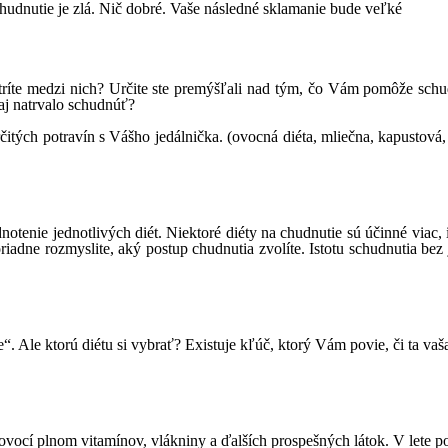
hudnutie je zlá. Nič dobré. Vaše následné sklamanie bude veľké
ríte medzi nich? Určite ste premýšľali nad tým, čo Vám pomôže schu
aj natrvalo schudnúť?
rčitých potravín s Vášho jedálnička. (ovocná diéta, mliečna, kapustová
tenie jednotlivých diét. Niektoré diéty na chudnutie sú účinné viac, in
iadne rozmyslite, aký postup chudnutia zvolíte. Istotu schudnutia bez
“. Ale ktorú diétu si vybrať? Existuje kľúč, ktorý Vám povie, či ta vaš
 ovocí plnom vitamínov, vlákniny a ďalších prospešných látok. V lete p