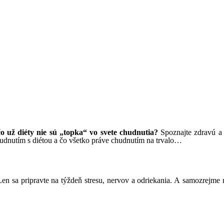
o už diéty nie sú „topka“ vo svete chudnutia?
Spoznajte zdravú a t
udnutím s diétou a čo všetko práve chudnutím na trvalo…
en sa pripravte na týždeň stresu, nervov a odriekania. A samozrejme n