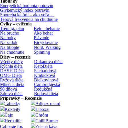
Tabuľky
Energetická hodnota potravín
Glykemický index potravín
Spotreba kalórií – ako veľa…
Tepová frekvencia na chudnutie
Cviky – cvičenia
Tréning. plán
Beh – behanie
Na brucho
Ako behať
Na boky
Plávanie
Na zadok
Bicyklovanie
Na fitlopte
Nord. Walking
Na chudnutie
Spinning
Diéty – recenzie
Všetky diéty
Dukanova diéta
Rýchla diéta
KetoDiéta
DASH Diéta
Sacharidová
OMG Diéta
Krabičková
Ryžová diéta
Bielkovinová
Mliečna diéta
Cambridgeská
90 dňová
Redukčná
Zdravá diéta
Bodová diéta
Prípravky – Recenzie
Tabletky
Adipex retard
Kokteily
Lipoxal
Čaje
Chróm
Herbalife
ChilliBurner
Cabbage for.
Zelená káva