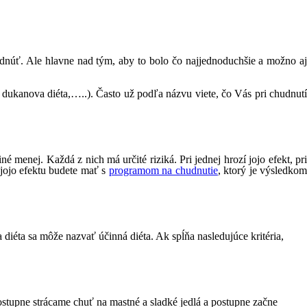
dnúť. Ale hlavne nad tým, aby to bolo čo najjednoduchšie a možno aj
, dukanova diéta,…..). Často už podľa názvu viete, čo Vás pri chudnutí
é menej. Každá z nich má určité riziká. Pri jednej hrozí jojo efekt, pri
 jojo efektu budete mať s
programom na chudnutie
, ktorý je výsledko
a diéta sa môže nazvať účinná diéta. Ak spĺňa nasledujúce kritéria,
ostupne strácame chuť na mastné a sladké jedlá a postupne začne