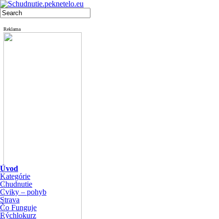
Reklama
Úvod
Kategórie
Chudnutie
Cviky – pohyb
Strava
Čo Funguje
Rýchlokurz