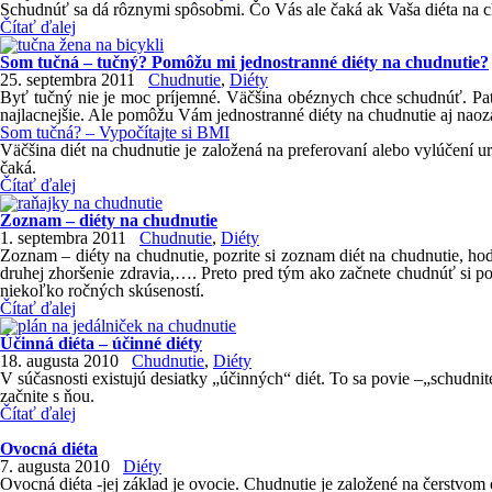
Schudnúť sa dá rôznymi spôsobmi. Čo Vás ale čaká ak Vaša diéta na c
Čítať ďalej
Som tučná – tučný? Pomôžu mi jednostranné diéty na chudnutie?
25. septembra 2011
Chudnutie
,
Diéty
Byť tučný nie je moc príjemné. Väčšina obéznych chce schudnúť. Pat
najlacnejšie. Ale pomôžu Vám jednostranné diéty na chudnutie aj naoz
Som tučná? – Vypočítajte si BMI
Väčšina diét na chudnutie je založená na preferovaní alebo vylúčení u
čaká.
Čítať ďalej
Zoznam – diéty na chudnutie
1. septembra 2011
Chudnutie
,
Diéty
Zoznam – diéty na chudnutie, pozrite si zoznam diét na chudnutie, hodno
druhej zhoršenie zdravia,…. Preto pred tým ako začnete chudnúť si por
niekoľko ročných skúseností.
Čítať ďalej
Účinná diéta – účinné diéty
18. augusta 2010
Chudnutie
,
Diéty
V súčasnosti existujú desiatky „účinných“ diét. To sa povie –„schudnite
začnite s ňou.
Čítať ďalej
Ovocná diéta
7. augusta 2010
Diéty
Ovocná diéta -jej základ je ovocie. Chudnutie je založené na čerstvom