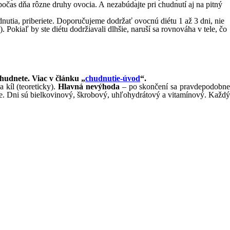
očas dňa rôzne druhy ovocia. A nezabúdajte pri chudnutí aj na pitný
nutia, priberiete. Doporučujeme dodržať ovocnú diétu 1 až 3 dni, nie
 Pokiaľ by ste diétu dodržiavali dlhšie, naruší sa rovnováha v tele, čo
hudnete. Viac v článku „
chudnutie-úvod
“.
 kíl (teoreticky).
Hlavná nevýhoda
– po skončení sa pravdepodobn
uje. Dni sú bielkovinový, škrobový, uhľohydrátový a vitamínový. Každý