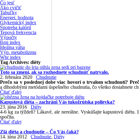
Čo jesť
Ako cvičiť
Tabuľky
Energet. hodnota
Glykemický index
Spotreba kalórií
Tepová frekvencia
Výpočty
Bmi index
Ideálna váha
Výp. metabolizmu
Whr index
Tag Archives:
diéty
Toto sa zmení, ak sa rozhodnete schudnúť natrvalo.
2. februára 2020
Chudnutie
Prečo sa v poslednej dobe viac hovorí o trvalom schudnutí? Preč
a dlhodobými metódami úspešného chudnutia, čo všetko dosiahnete ch
Čítať ďalej
Kapustová diéta – zachráni Vás tukožrútska polievka?
23. júna 2016
Diéty
4-6 kg za týždeň? Lákavé, ale nereálne. Vyskúšajte kapustovú diétu. L
spočíta.
Čítať ďalej
Zlá diéta a chudnutie – Čo Vás čaká?
14. júna 2012
Chudnutie
,
Diéty