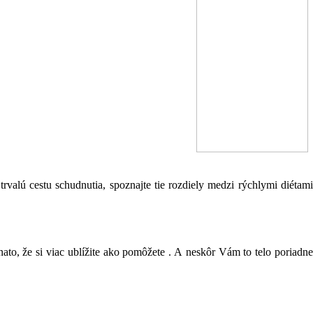
rvalú cestu schudnutia, spoznajte tie rozdiely medzi rýchlymi diétam
ato, že si viac ublížite ako pomôžete . A neskôr Vám to telo poriadne