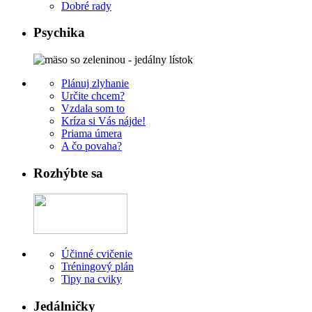
Dobré rady
Psychika
Plánuj zlyhanie
Určite chcem?
Vzdala som to
Kríza si Vás nájde!
Priama úmera
A čo povaha?
Rozhýbte sa
Účinné cvičenie
Tréningový plán
Tipy na cviky
Jedálničky