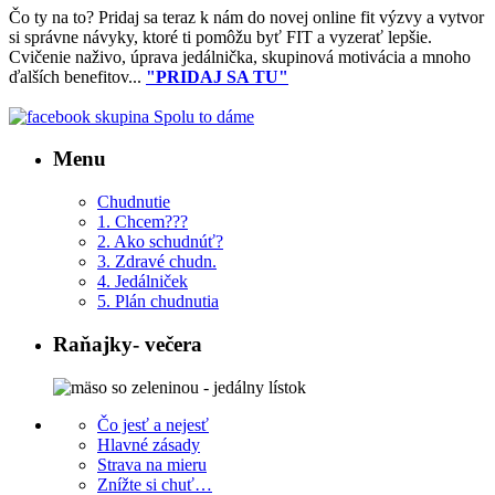
Čo ty na to?
Pridaj sa teraz k nám do novej online fit výzvy a vytvor
si správne návyky, ktoré ti pomôžu byť FIT a vyzerať lepšie.
Cvičenie naživo, úprava jedálnička, skupinová motivácia a mnoho
ďalších benefitov...
"PRIDAJ SA TU"
Menu
Chudnutie
1. Chcem???
2. Ako schudnúť?
3. Zdravé chudn.
4. Jedálniček
5. Plán chudnutia
Raňajky- večera
Čo jesť a nejesť
Hlavné zásady
Strava na mieru
Znížte si chuť…