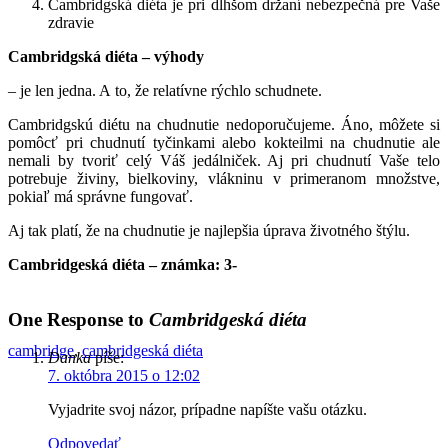
Cambridgská diéta je pri dlhšom držaní nebezpečná pre Vaše
zdravie
Cambridgská diéta – výhody
– je len jedna. A to, že relatívne rýchlo schudnete.
Cambridgskú diétu na chudnutie nedoporučujeme. Áno, môžete si
pomôcť pri chudnutí tyčinkami alebo kokteilmi na chudnutie ale
nemali by tvoriť celý Váš jedálniček. Aj pri chudnutí Vaše telo
potrebuje živiny, bielkoviny, vlákninu v primeranom množstve,
pokiaľ má správne fungovať.
Aj tak platí, že na chudnutie je najlepšia úprava životného štýlu.
Cambridgeská diéta – známka:
3-
One Response to
Cambridgeská diéta
cambridge
,
cambridgeská diéta
Danka
píše:
7. októbra 2015 o 12:02
Vyjadrite svoj názor, prípadne napíšte vašu otázku.
Odpovedať