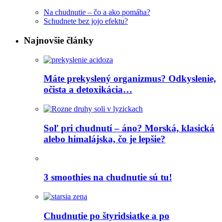
Na chudnutie – čo a ako pomáha?
Schudnete bez jojo efektu?
Najnovšie články
Máte prekyslený organizmus? Odkyslenie,
očista a detoxikácia…
Soľ pri chudnutí – áno? Morská, klasická
alebo himalájska, čo je lepšie?
3 smoothies na chudnutie sú tu!
Chudnutie po štyridsiatke a po