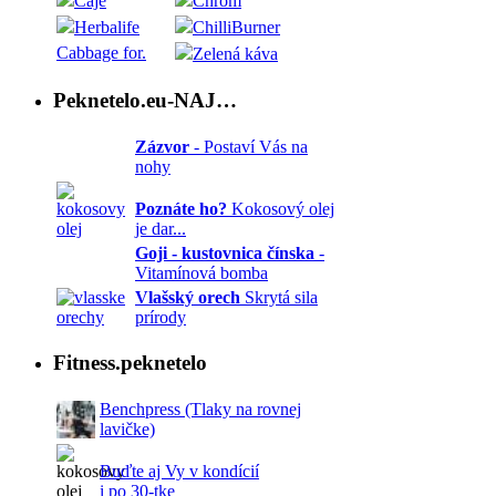
Čaje
Chróm
Herbalife
ChilliBurner
Cabbage for.
Zelená káva
Peknetelo.eu-NAJ…
Zázvor
- Postaví Vás na
nohy
Poznáte ho?
Kokosový olej
je dar...
Goji - kustovnica čínska
-
Vitamínová bomba
Vlašský orech
Skrytá sila
prírody
Fitness.peknetelo
Benchpress (Tlaky na rovnej
lavičke)
Buďte aj Vy v kondícií
i po 30-tke