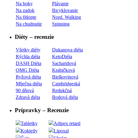
Na boky
Plávanie
Na zadok
Bicyklovanie
Na fitlopte
Nord. Walking
Na chudnutie
Spinning
Diéty – recenzie
Všetky diéty
Dukanova diéta
Rýchla diéta
KetoDiéta
DASH Diéta
Sacharidová
OMG Diéta
Krabičková
Ryžová diéta
Bielkovinová
Mliečna diéta
Cambridgeská
90 dňová
Redukčná
Zdravá diéta
Bodová diéta
Prípravky – Recenzie
Tabletky
Adipex retard
Kokteily
Lipoxal