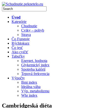
Úvod
Kategórie
Chudnutie
Cviky – pohyb
Strava
Čo Funguje
Rýchlokurz
Čo jesť
Ako cvičiť
Tabuľky
Energet. hodnota
Glykemický index
Spotreba kalórií
Tepová frekvencia
Výpočty
Bmi index
Ideálna váha
Výp. metabolizmu
Whr index
Cambridgeská diéta