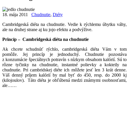
18. mája 2011
Chudnutie
,
Diéty
Cambridgeská diéta na chudnutie. Vedie k rýchlemu úbytku váhy,
ale na druhej strane aj ku jojo efektu a podvýžive.
Princíp – Cambridgeská diéta na chudnutie
Ak chcete schudnúť rýchlo, cambridgeská diéta Vám v tom
pomôže. Jej princíp je jednoduchý. Chudnutie pozostáva
z konzumácie špeciálnych potravín s nízkym obsahom kalórií. Sú to
rôzne tyčinky na chudnutie, instantné polievky a kokteily na
chudnutie. Pri cambridskej diéte ich môžete jesť len 3 krát denne.
Váš denný príjem kalórií by mal byť do 450, resp. do 2000 kj
(kilojoulov). Táto diéta je obľúbená medzi známymi osobnosťami,
ale……