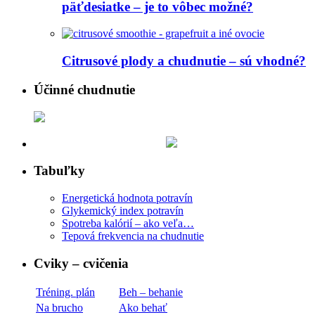
päťdesiatke – je to vôbec možné?
Citrusové plody a chudnutie – sú vhodné?
Účinné chudnutie
Tabuľky
Energetická hodnota potravín
Glykemický index potravín
Spotreba kalórií – ako veľa…
Tepová frekvencia na chudnutie
Cviky – cvičenia
Tréning. plán
Beh – behanie
Na brucho
Ako behať