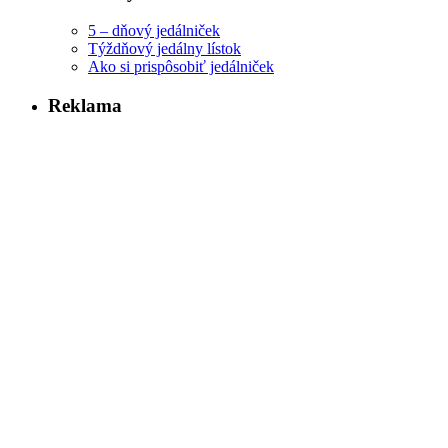
5 – dňový jedálniček
Týždňový jedálny lístok
Ako si prispôsobiť jedálniček
Reklama