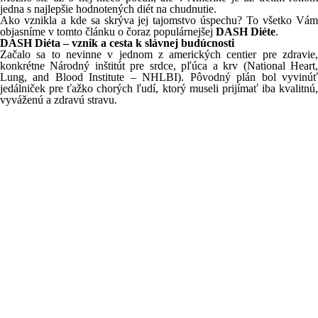
jedna s najlepšie hodnotených diét na chudnutie.
Ako vznikla a kde sa skrýva jej tajomstvo úspechu? To všetko Vám
objasníme v tomto článku o čoraz populárnejšej
DASH Diéte
.
DASH Diéta – vznik a cesta k slávnej budúcnosti
Začalo sa to nevinne v jednom z amerických centier pre zdravie,
konkrétne Národný inštitút pre srdce, pľúca a krv (National Heart,
Lung, and Blood Institute – NHLBI). Pôvodný plán bol vyvinúť
jedálniček pre ťažko chorých ľudí, ktorý museli prijímať iba kvalitnú,
vyváženú a zdravú stravu.