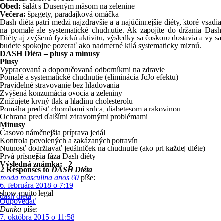
Obed:
šalát s Duseným mäsom na zelenine
Večera:
špagety, paradajková omáčka
Dash diéta patrí medzi najzdravšie a a najúčinnejšie diéty, ktoré vsadia
na pomalé ale systematické chudnutie. Ak zapojíte do držania Dash
Diéty aj zvýšenú fyzickú aktivitu, výsledky sa čoskoro dostavia a vy sa
budete spokojne pozerať ako nadmerné kilá systematicky miznú.
DASH Diéta – plusy a mínusy
Plusy
Vypracovaná a doporučovaná odborníkmi na zdravie
Pomalé a systematické chudnutie (eliminácia JoJo efektu)
Pravidelné stravovanie bez hladovania
Zvýšená konzumácia ovocia a zeleniny
Znižujete krvný tlak a hladinu cholesterolu
Pomáha predísť chorobami srdca, diabetesom a rakovinou
Ochrana pred ďalšími zdravotnými problémami
Mínusy
Časovo náročnejšia príprava jedál
Kontrola povolených a zakázaných potravín
Nutnosť dodržiavať jedálniček na chudnutie (ako pri každej diéte)
Prvá prísnejšia fáza Dash diéty
Výsledná známka: 2
2 Responses to
DASH Diéta
moda masculina anos 60
píše:
6. februára 2018 o 7:19
show muito legal
dash dieta
Odpovedať
Danka
píše:
7. októbra 2015 o 11:58