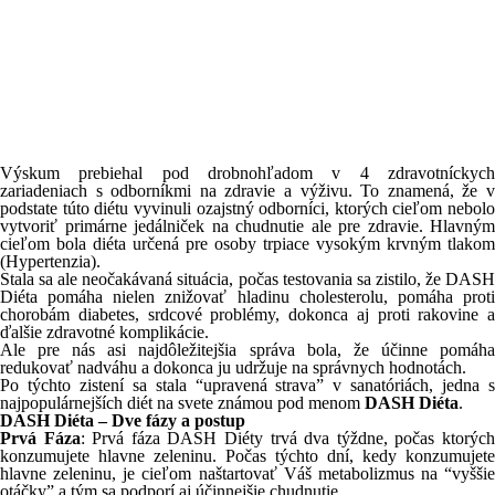
Výskum prebiehal pod drobnohľadom v 4 zdravotníckych
zariadeniach s odborníkmi na zdravie a výživu. To znamená, že v
podstate túto diétu vyvinuli ozajstný odborníci, ktorých cieľom nebolo
vytvoriť primárne jedálniček na chudnutie ale pre zdravie. Hlavným
cieľom bola diéta určená pre osoby trpiace vysokým krvným tlakom
(Hypertenzia).
Stala sa ale neočakávaná situácia, počas testovania sa zistilo, že DASH
Diéta pomáha nielen znižovať hladinu cholesterolu, pomáha proti
chorobám diabetes, srdcové problémy, dokonca aj proti rakovine a
ďalšie zdravotné komplikácie.
Ale pre nás asi najdôležitejšia správa bola, že účinne pomáha
redukovať nadváhu a dokonca ju udržuje na správnych hodnotách.
Po týchto zistení sa stala “upravená strava” v sanatóriách, jedna s
najpopulárnejších diét na svete známou pod menom
DASH Diéta
.
DASH Diéta – Dve fázy a postup
Prvá Fáza
: Prvá fáza DASH Diéty trvá dva týždne, počas ktorýc
konzumujete hlavne zeleninu. Počas týchto dní, kedy konzumujete
hlavne zeleninu, je cieľom naštartovať Váš metabolizmus na “vyššie
otáčky” a tým sa podporí aj účinnejšie chudnutie.