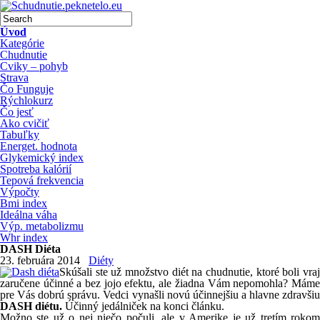
Úvod
Kategórie
Chudnutie
Cviky – pohyb
Strava
Čo Funguje
Rýchlokurz
Čo jesť
Ako cvičiť
Tabuľky
Energet. hodnota
Glykemický index
Spotreba kalórií
Tepová frekvencia
Výpočty
Bmi index
Ideálna váha
Výp. metabolizmu
Whr index
DASH Diéta
23. februára 2014
Diéty
Skúšali ste už množstvo diét na chudnutie, ktoré boli vraj
zaručene účinné a bez jojo efektu, ale žiadna Vám nepomohla? Máme
pre Vás dobrú správu. Vedci vynašli novú účinnejšiu a hlavne zdravšiu
DASH diétu.
Účinný jedálniček na konci článku.
Možno ste už o nej niečo počuli, ale v Amerike je už tretím rokom