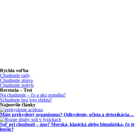
Rýchla voľba
Chudnutie rady
Chudnutie strava
Chudnutie pohyb
Recenzia – Test
Na chudnutie – čo a ako pomáha?
Schudnete bez jojo efektu?
Najnovšie články
Máte prekyslený organizmus? Odkyslenie, očista a detoxikácia…
Soľ pri chudnutí – áno? Morská, klasická alebo himalájska, čo je
lepšie?