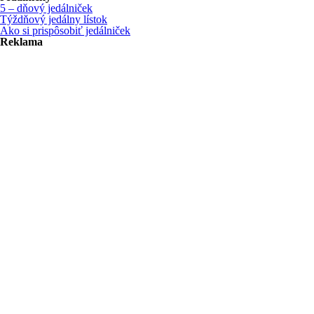
5 – dňový jedálniček
Týždňový jedálny lístok
Ako si prispôsobiť jedálniček
Reklama