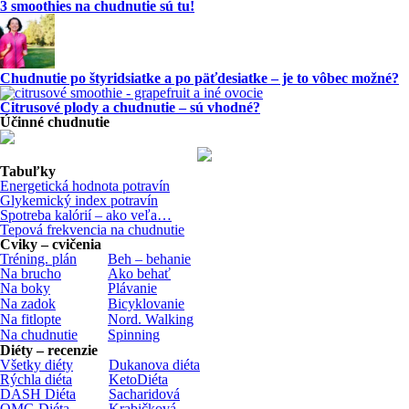
3 smoothies na chudnutie sú tu!
Chudnutie po štyridsiatke a po päťdesiatke – je to vôbec možné?
Citrusové plody a chudnutie – sú vhodné?
Účinné chudnutie
Tabuľky
Energetická hodnota potravín
Glykemický index potravín
Spotreba kalórií – ako veľa…
Tepová frekvencia na chudnutie
Cviky – cvičenia
Tréning. plán
Beh – behanie
Na brucho
Ako behať
Na boky
Plávanie
Na zadok
Bicyklovanie
Na fitlopte
Nord. Walking
Na chudnutie
Spinning
Diéty – recenzie
Všetky diéty
Dukanova diéta
Rýchla diéta
KetoDiéta
DASH Diéta
Sacharidová
OMG Diéta
Krabičková