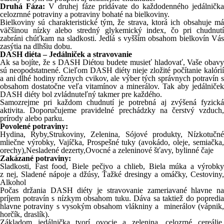
Druhá Fáza:
V druhej fáze pridávate do každodenného jedálnička
celozrnné potraviny a potraviny bohaté na bielkoviny.
Bielkoviny sú charakteristické tým, že strava, ktorá ich obsahuje má
väčšinou nízky alebo stredný glykemický index, čo pri chudnutí
zabráni chúťkam na sladkosti. Jedlá s vyšším obsahom bielkovín Vás
zasýtia na dlhšiu dobu.
DASH diéta – Jedálniček a stravovanie
Ak sa bojíte, že s DASH Diétou budete musieť hladovať, Vaše obavy
sú neopodstatnené. Cieľom DASH diéty nieje zložité počítanie kalórií
a ani dlhé hodiny rôznych cvikov, ale výber tých správnych potravín s
obsahom dostatočne veľa vitamínov a minerálov. Tak aby jedálniček
DASH diéty bol zvládnuteľný takmer pre každého.
Samozrejme pri každom chudnutí je potrebná aj zvýšená fyzická
aktivita. Doporučujeme pravidelné prechádzky na čerstvý vzduch,
prírody alebo parku.
Povolené potraviny:
Hydina, Ryby,Strukoviny, Zelenina, Sójové produkty, Nízkotučné
mliečne výrobky, Vajíčka, Prospešné tuky (avokádo, oleje, semiačka,
orechy),Nesladené dezerty,Ovocné a zeleninové šťavy, bylinné čaje
Zakázané potraviny:
Sladkosti, Fast food, Biele pečivo a chlieb, Biela múka a výrobky
z nej, Sladené nápoje a džúsy, Ťažké dresingy a omáčky, Cestoviny,
Alkohol
Počas držania DASH diéty je stravovanie zameriavané hlavne na
príjem potravín s nízkym obsahom tuku. Dáva sa taktiež do popredia
hlavne potraviny s vysokým obsahom vlákniny a minerálov (vápnik,
horčík, draslík).
Základom jedálnička tvorí ovocie a zelenina, celozrné cereálie,