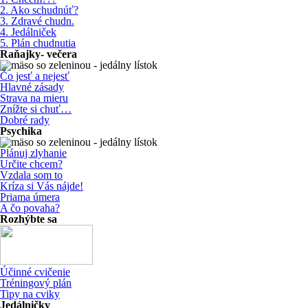
2. Ako schudnúť?
3. Zdravé chudn.
4. Jedálniček
5. Plán chudnutia
Raňajky- večera
Čo jesť a nejesť
Hlavné zásady
Strava na mieru
Znížte si chuť…
Dobré rady
Psychika
Plánuj zlyhanie
Určite chcem?
Vzdala som to
Kríza si Vás nájde!
Priama úmera
A čo povaha?
Rozhýbte sa
Účinné cvičenie
Tréningový plán
Tipy na cviky
Jedálničky