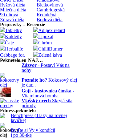
Ryžová diéta
Bielkovinová
Mliečna diéta
Cambridgeská
90 dňová
Redukčná
Zdravá diéta
Bodová diéta
Prípravky – Recenzie
Tabletky
Adipex retard
Kokteily
Lipoxal
Čaje
Chróm
Herbalife
ChilliBurner
Cabbage for.
Zelená káva
Peknetelo.eu-NAJ…
Zázvor
- Postaví Vás na
nohy
Poznáte ho?
Kokosový olej
je dar...
Goji - kustovnica čínska
-
Vitamínová bomba
Vlašský orech
Skrytá sila
prírody
Fitness.peknetelo
Benchpress (Tlaky na rovnej
lavičke)
Buďte aj Vy v kondícií
i po 30-tke