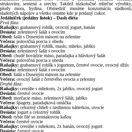
strukoviny, semená a orechy. Taktiež nízkotučné mliečne výrobky,
plody mora, hydina. Obmedziť musíme konzumáciu sladkostí,
sladených nápojov a všetko ostatne kde je pridaný cukor.
Jedálniček (jedálny lístok) – Dash diéta
Prvá fáza:
Raňajky:
grahamový rohlík, ovocný jogurt, banán
Desiata:
zeleninový šalát s ovocím
Obed:
šalát s Duseným mäsom na zelenine
Večera:
polovičná porcia z obedu
Raňajky:
grahamový rohlík, maslo, mlieko, jablko
Desiata:
zeleninový šalát s ovocím
Obed:
chudé hovädzie mäso, paradajka a hlávkový šalát
Večera:
polovičná porcia z obedu
Raňajky:
grahamový rohlík s jogurtom, čerstvé ovocie, ovocný džús
Desiata:
zeleninový šalát s ovocím
Obed:
šalát s Duseným mäsom na zelenine
Večera:
ovocný šalát z čerstvého ovocia a zeleniny
Druhá fáza:
Raňajky:
cereálie s mliekom, 2x jablko, ovocný jogurt
Desiata:
čerstvé ovocie
Obed:
morčacie mäso, zeleninový šálát, jablko
Večera:
špagety, paradajková omáčka
Raňajky:
celozrný chlieb s rastlinnou nátierkou, ovocie
Desiata:
jogurt a celozrný rohlík
Obed:
rybie filé so zemiakovou kašou
Večera:
čerstvé ovocie
Raňajky:
cereálie s mliekom, 2x banán, ovocný jogurt
Desiata:
čerstvé ovocie