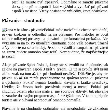
platí, že musíte byť trpezlivý. Optimálne je zaradiť plávanie
do svojho plánu aspoň 2 krát v týždni a vydržať pri plávaní
aspoň 3 mesiace. Vtedy dosiahnete výsledky, ktoré očakávate
Plávanie – chudnutie
Pokiaľ máte nadváhu a chcete schudnúť,
prvým krokom je odhodlať sa na plávanie. Pre niekoho je pocit
takmer odkrytej postavy na plavárni neprekonateľná prekážka. Ale
vykašlite sa na to. Po ukončení chudnutia bude Vaša postava úžasná
a Vy budete na seba hrdá/ý, že ste to zvládli a naopak, na plaváreň
sa zrazu budete omnoho viac tešiť. Nezabudnite, že najdôležitejšie
je začať!
Ak je plávanie šport číslo 1, ktorý ste si zvolili na chudnutie, tak
zájdite na plaváreň aspoň 3 krát v týždni. Či už si zvolíte štýl kraul
alebo znak na tom až tak pri chudnutí nezáleží. Dôležité je, aby ste
plávali 45 až 60 minút (nezabudnite na správnu techniku plávania
a dýchania). Pokiaľ nemáte kondíciu, dávajte si krátke prestávky.
Uvidíte, že časom bude prestávok menej a menej. Pokiaľ pri
chudnutí okrem plávania máte aj iné športové aktivity, tak plávanie
si zaraďte do svojho programu aspoň raz týždenne. V takom prípade
budete ale v plávaní napredovať omnoho pomalšie.
Plávanie je na chudnutie optimálne, ale nezabudnite, že základom