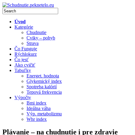
Úvod
Kategórie
Chudnutie
Cviky – pohyb
Strava
Čo Funguje
Rýchlokurz
Čo jesť
Ako cvičiť
Tabuľky
Energet. hodnota
Glykemický index
Spotreba kalórií
Tepová frekvencia
Výpočty
Bmi index
Ideálna váha
Výp. metabolizmu
Whr index
Plávanie – na chudnutie i pre zdravie