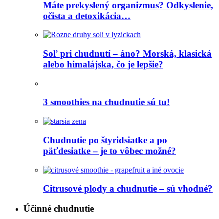
Máte prekyslený organizmus? Odkyslenie,
očista a detoxikácia…
Soľ pri chudnutí – áno? Morská, klasická
alebo himalájska, čo je lepšie?
3 smoothies na chudnutie sú tu!
Chudnutie po štyridsiatke a po
päťdesiatke – je to vôbec možné?
Citrusové plody a chudnutie – sú vhodné?
Účinné chudnutie