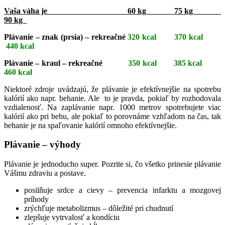
Vaša váha je 60 kg 75 kg
90 kg
Plávanie – znak (prsia) – rekreačné
320 kcal 370 kcal
440 kcal
Plávanie – kraul – rekreačné
350 kcal 385 kcal
460 kcal
Niektoré zdroje uvádzajú, že plávanie je efektívnejšie na spotrebu
kalórií ako napr. behanie. Ale to je pravda, pokiaľ by rozhodovala
vzdialenosť. Na zaplávanie napr. 1000 metrov spotrebujete viac
kalórií ako pri behu, ale pokiaľ to porovnáme vzhľadom na čas, tak
behanie je na spaľovanie kalórií omnoho efektívnejšie.
Plávanie – výhody
Plávanie je jednoducho super. Pozrite si, čo všetko prinesie plávanie
Vášmu zdraviu a postave.
posilňuje srdce a cievy – prevencia infarktu a mozgovej
príhody
zrýchľuje metabolizmus – dôležité pri chudnutí
zlepšuje vytrvalosť a kondíciu