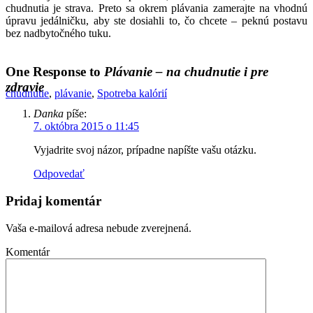
chudnutia je strava. Preto sa okrem plávania zamerajte na vhodnú
úpravu jedálničku, aby ste dosiahli to, čo chcete – peknú postavu
bez nadbytočného tuku.
One Response to
Plávanie – na chudnutie i pre
zdravie
chudnutie
,
plávanie
,
Spotreba kalórií
Danka
píše:
7. októbra 2015 o 11:45
Vyjadrite svoj názor, prípadne napíšte vašu otázku.
Odpovedať
Pridaj komentár
Vaša e-mailová adresa nebude zverejnená.
Komentár