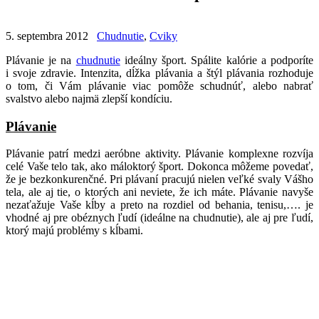
5. septembra 2012
Chudnutie
,
Cviky
Plávanie je na
chudnutie
ideálny šport. Spálite kalórie a podporíte
i svoje zdravie. Intenzita, dĺžka plávania a štýl plávania rozhoduje
o tom, či Vám plávanie viac pomôže schudnúť, alebo nabrať
svalstvo alebo najmä zlepší kondíciu.
Plávanie
Plávanie patrí medzi aeróbne aktivity. Plávanie komplexne rozvíja
celé Vaše telo tak, ako máloktorý šport. Dokonca môžeme povedať,
že je bezkonkurenčné. Pri plávaní pracujú nielen veľké svaly Vášho
tela, ale aj tie, o ktorých ani neviete, že ich máte. Plávanie navyše
nezaťažuje Vaše kĺby a preto na rozdiel od behania, tenisu,…. je
vhodné aj pre obéznych ľudí (ideálne na chudnutie), ale aj pre ľudí,
ktorý majú problémy s kĺbami.