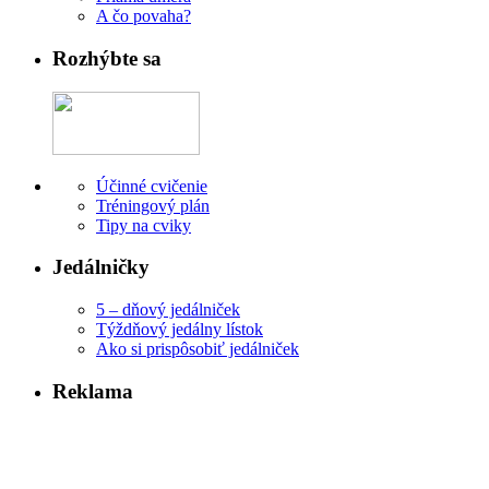
A čo povaha?
Rozhýbte sa
Účinné cvičenie
Tréningový plán
Tipy na cviky
Jedálničky
5 – dňový jedálniček
Týždňový jedálny lístok
Ako si prispôsobiť jedálniček
Reklama