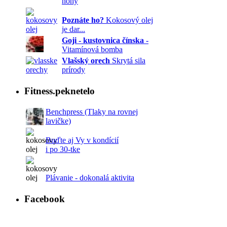
nohy
Poznáte ho?
Kokosový olej
je dar...
Goji - kustovnica čínska
-
Vitamínová bomba
Vlašský orech
Skrytá sila
prírody
Fitness.peknetelo
Benchpress (Tlaky na rovnej
lavičke)
Buďte aj Vy v kondícií
i po 30-tke
Plávanie - dokonalá aktivita
Facebook