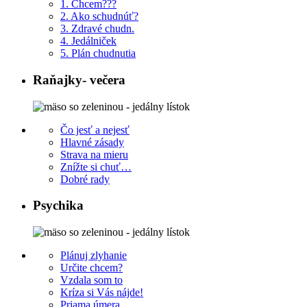
1. Chcem???
2. Ako schudnúť?
3. Zdravé chudn.
4. Jedálniček
5. Plán chudnutia
Raňajky- večera
Čo jesť a nejesť
Hlavné zásady
Strava na mieru
Znížte si chuť…
Dobré rady
Psychika
Plánuj zlyhanie
Určite chcem?
Vzdala som to
Kríza si Vás nájde!
Priama úmera