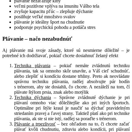
plávanie nezaťažuje kĺby
veľmi pozitívne vplýva na imunitu Vášho tela
zvyšuje kapacitu pľúc – zlepšuje dýchanie
posilňuje veľké množstvo svalov
plávanie je ideálny šport na chudnutie
podporuje psychickú pohodu a potláča stres
Plávanie – načo nezabudnúť
Aj plávanie má svoje zásady, ktoré sú nesmierne dôležité – je
potrebné ich dodržiavať, pokiaľ chcete dosiahnuť želaný efekt
Technika plávania
– pokiaľ nemáte zvládnutú techniku
plávania, tak sa omnoho skôr unavíte, a Váš cieľ schudnúť,
alebo zlepšiť si kondíciu dostane trhliny. Preto ak neovládate
správnu techniku plávania, radšej absolvujte pár hodín
s trénerom, aby ste dosiahli, čo chcete. A nezáleží na tom, čí
plávate štýlom prsia, znak alebo motýlik
Technika dýchania
– Správne zvládnuté dýchanie je pri
plávaní omnoho viac dôležitejšie ako pri iných športoch.
Optimálne pri štýle kraul je naučiť sa dýchať pravidelným
striedaním pravej a ľavej strany. Taktiež platí ako pri technike
plávania, ak ste si nie istý, radšej sa poraďte s trénerom.
Plávanie a trpezlivosť
– bez ohľadom na to, či chcete začať
plávať kvôli chudnutiu, zdraviu alebo kondícii, pri plávaní