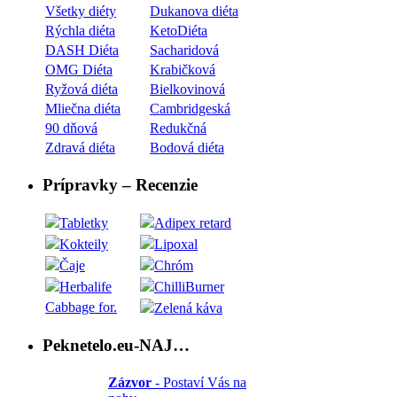
Všetky diéty
Dukanova diéta
Rýchla diéta
KetoDiéta
DASH Diéta
Sacharidová
OMG Diéta
Krabičková
Ryžová diéta
Bielkovinová
Mliečna diéta
Cambridgeská
90 dňová
Redukčná
Zdravá diéta
Bodová diéta
Prípravky – Recenzie
Tabletky
Adipex retard
Kokteily
Lipoxal
Čaje
Chróm
Herbalife
ChilliBurner
Cabbage for.
Zelená káva
Peknetelo.eu-NAJ…
Zázvor
- Postaví Vás na