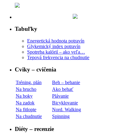
Tabuľky
Energetická hodnota potravín
Glykemický index potravín
Spotreba kalórií – ako veľa…
Tepová frekvencia na chudnutie
Cviky – cvičenia
Tréning. plán
Beh – behanie
Na brucho
Ako behať
Na boky
Plávanie
Na zadok
Bicyklovanie
Na fitlopte
Nord. Walking
Na chudnutie
Spinning
Diéty – recenzie