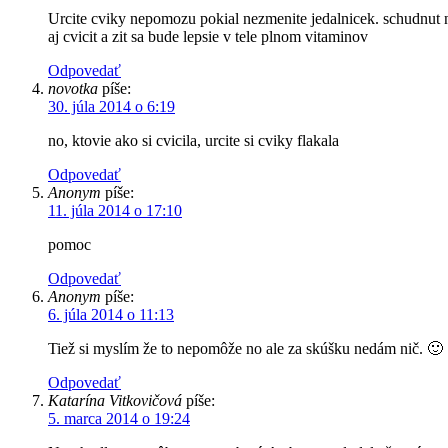
Urcite cviky nepomozu pokial nezmenite jedalnicek. schudnut n
aj cvicit a zit sa bude lepsie v tele plnom vitaminov
Odpovedať
novotka
píše:
30. júla 2014 o 6:19
no, ktovie ako si cvicila, urcite si cviky flakala
Odpovedať
Anonym
píše:
11. júla 2014 o 17:10
pomoc
Odpovedať
Anonym
píše:
6. júla 2014 o 11:13
Tiež si myslím že to nepomôže no ale za skúšku nedám nič. 🙂
Odpovedať
Katarína Vitkovičová
píše:
5. marca 2014 o 19:24