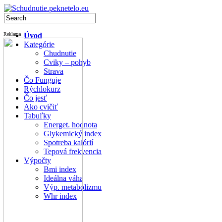
Reklama
Úvod
Kategórie
Chudnutie
Cviky – pohyb
Strava
Čo Funguje
Rýchlokurz
Čo jesť
Ako cvičiť
Tabuľky
Energet. hodnota
Glykemický index
Spotreba kalórií
Tepová frekvencia
Výpočty
Bmi index
Ideálna váha
Výp. metabolizmu
Whr index