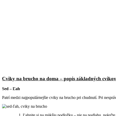
Cviky na brucho na doma – popis základných cviko
Sed – Ľah
Patrí medzi najpopulárnejšie cviky na brucho pri chudnutí. Pri nespráv
Ľahnite si na mäkšiu podložku – nie na podlahu, pokrčte 