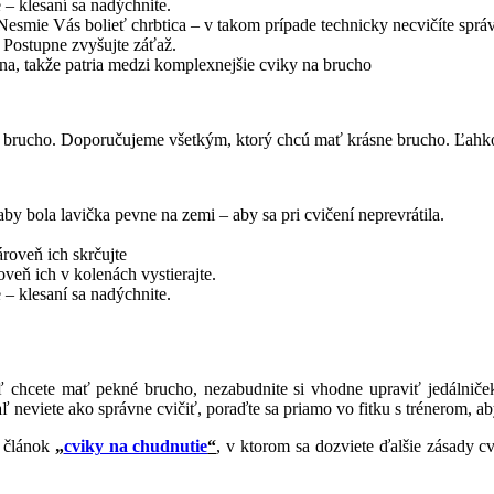
 – klesaní sa nadýchnite.
 Nesmie Vás bolieť chrbtica – v takom prípade technicky necvičíte správ
 Postupne zvyšujte záťaž.
na, takže patria medzi komplexnejšie cviky na brucho
dné brucho. Doporučujeme všetkým, ktorý chcú mať krásne brucho. Ľahko
aby bola lavička pevne na zemi – aby sa pri cvičení neprevrátila.
roveň ich skrčujte
eň ich v kolenách vystierajte.
 – klesaní sa nadýchnite.
ľ chcete mať pekné brucho, nezabudnite si vhodne upraviť jedálnič
ľ neviete ako správne cvičiť, poraďte sa priamo vo fitku s trénerom, aby 
e článok
„
cviky na chudnutie
“
, v ktorom sa dozviete ďalšie zásady c