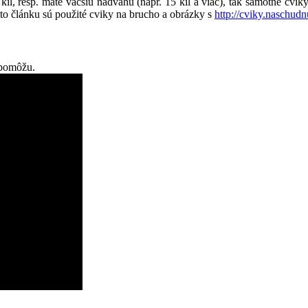
kíl, resp. máte väčšiu nadváhu (napr. 15 kíl a viac), tak samotné cvik
to článku sú použité cviky na brucho a obrázky s
http://cviky.naschudn
apomôžu.