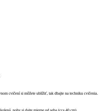
v
nom cvičení si môžete ublížiť, tak dbajte na techniku cvičenia.
kolená, nohy si dajte mierne od seba (cca 40 cm)