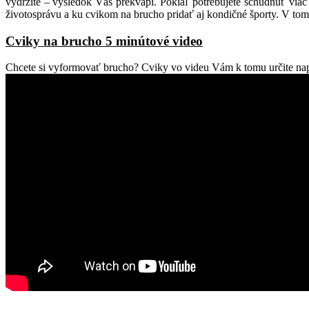
vydržíte – výsledok Vás prekvapí. Pokiaľ potrebujete schudnúť viac 
životosprávu a ku cvikom na brucho pridať aj kondičné športy. V tom
Cviky na brucho 5 minútové video
Chcete si vyformovať brucho? Cviky vo videu Vám k tomu určite n