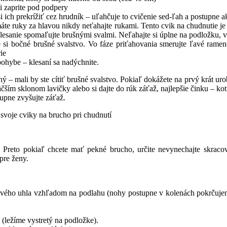
si zaprite pod podpery
i ich prekrížiť cez hrudník – uľahčuje to cvičenie sed-ľah a postupne a
te ruky za hlavou nikdy neťahajte rukami. Tento cvik na chudnutie je
 klesanie spomaľujte brušnými svalmi. Neľahajte si úplne na podložku, 
e si bočné brušné svalstvo. Vo fáze priťahovania smerujte ľavé ra
ie
pohybe – klesaní sa nadýchnite.
– mali by ste cítiť brušné svalstvo. Pokiaľ dokážete na prvý krát uro
äčším sklonom lavičky alebo si dajte do rúk záťaž, najlepšie činku – kot
tupne zvyšujte záťaž.
svoje cviky na brucho pri chudnutí
. Preto pokiaľ chcete mať pekné brucho, určite nevynechajte skraco
pre ženy.
ho uhla vzhľadom na podlahu (nohy postupne v kolenách pokrčujeme t
(ležíme vystretý na podložke).