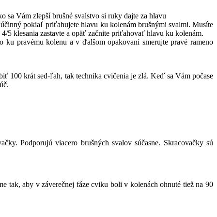
ko sa Vám zlepší brušné svalstvo si ruky dajte za hlavu
 účinný pokiaľ priťahujete hlavu ku kolenám brušnými svalmi. Musíte
v 4/5 klesania zastavte a opäť začnite priťahovať hlavu ku kolenám.
meno ku pravému kolenu a v ďalšom opakovaní smerujte pravé rameno
biť 100 krát sed-ľah, tak technika cvičenia je zlá. Keď sa Vám počase
úč.
vačky. Podporujú viacero brušných svalov súčasne. Skracovačky sú
ak, aby v záverečnej fáze cviku boli v kolenách ohnuté tiež na 90