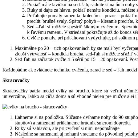
Pokiaľ máte lavičku na sed-ľah, sadnite si na ňu a nohy 
Ruky si dajte za hlavu, pokiaľ nemáte kondíciu, môžete s
Priťahujte pomaly ramen ku kolenám – pozor – pokiaľ má
precítiť brušné svaly. Spätný pohyb – klesanie preciťte,
Sed –ľah si môžete spestriť šikmým cvičením. Spevnít
k ľavému ramenu. V striedaní pokračujte až do konca sér
Cvičte pomaly, pri priťahovaní vydychujte, pri spätnom 
Maximálne po 20 – tich opakovaniach by ste mali byť vyčerpaný 
zlepší vytrvalosť – kondícia brucha, sed-ľah si môžete sťažiť v
Sed-ľah na začiatok cvičte 4-5 sérií po 15 – 20 opakovaní. Pos
Každopádne ak zvládnete techniku cvičenia, zaraďte sed – ľah medzi 
Skracovačky
Skracovačky patria medzi cviky na brucho, ktoré sú veľmi účinné
univerzálne, ľahko sa cičia doma a sú vhodné nielen pre mužov alei i 
Ľahneme si na podložku. Súčasne dvíhame nohy do 90 stupňové
stupňov) a ramenami pritiahneme hrudník smerom dopredu.
Ruky sú zahlavou, ale pri cvičení si nimi nepomáhajte
Následne sa ramenami aj nohami vraciame do pôvodnej polohy 