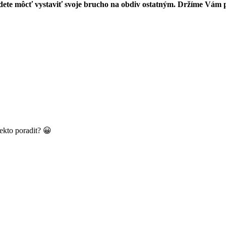
dete môcť vystaviť svoje brucho na obdiv ostatným. Držíme Vám p
ekto poradit? 😀