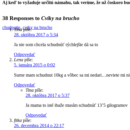
Aj keď to vyžaduje určitú námahu, tak veríme, že už čoskoro bu
38 Responses to
Cviky na brucho
chudnutie
,
cviky na brucho
Tina
píše:
28. októbra 2017 o 5:34
Ja nie som chcela schudnúť rýchlejšie dá sa to
Odpovedať
Lena
píše:
5. januára 2015 o 0:02
Surne mam schudnut 10kg a vôbec sa mi nedari…neviete mi ni
Odpovedať
Tina
píše:
28. októbra 2017 o 5:37
Ja mama to isté ibaže musím schudnúť 13’5 gilogramov
Odpovedať
fitka
píše:
26. decembra 2014 o 22:17