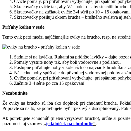
Cvičte pomaly, pri priťahovaní vydychujte, pri spätnom pohybe
Skracovačky cvičte tak, aby Vás bolelo – aby ste cítili brucho.
Skracovačky na začiatok cvičte 3-4 sérií po 10 – 15 opakovaní.
Skracovačky posilujú okrem brucha – brušného svalstva aj steh
Príťahy kolien v sede
Tento cvik patrí medzi najúčinnejšie cviky na brucho, resp. na stre
Sadnite si na lavičku. Rukami sa pridržte lavičky – dajte pozor 
Pomaly vystrite nohy tak, aby boli vodorovne s podlahou.
Postupne priťahujte nohy v kolenách čo najviac k hrudníku a zá
Následne nohy spúšťajte do pôvodnej vodorovnej polohy a zárov
Cvičte pomaly, pri priťahovaní vydychujte, pri spätnom pohybe
Začnite 3-4 série po cca 15 opakovaní
Nezabudnite
Že cviky na brucho sú iba ako doplnok pri chudnutí brucha. Pokia
Pripravte sa na to, že potrebujete byť trpezlivý a disciplinovaný. Pokia
Ak potrebujete schudnúť (nielen vyrysovať brucho), určite si pozrit
pozornosti aj vzorový
„
jedálniček na chudnutie
“
.