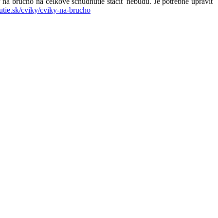
y na brucho na celkové schudnutie stačiť nebudú. Je potrebné upraviť
utie.sk/cviky/cviky-na-brucho