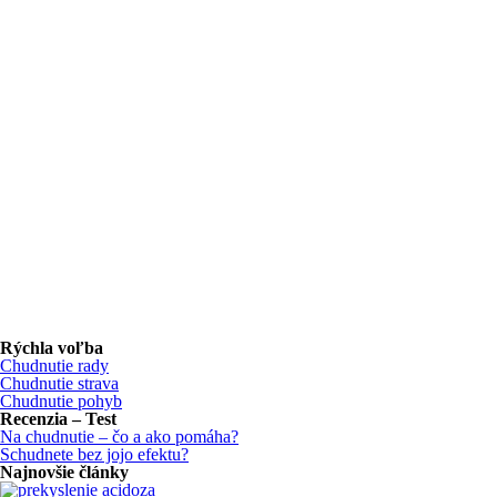
Rýchla voľba
Chudnutie rady
Chudnutie strava
Chudnutie pohyb
Recenzia – Test
Na chudnutie – čo a ako pomáha?
Schudnete bez jojo efektu?
Najnovšie články