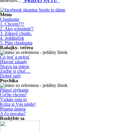
benefitov...
"PRIDAJ SA TU"
Menu
Chudnutie
1. Chcem???
2. Ako schudnúť?
3. Zdravé chudn.
4. Jedálniček
5. Plán chudnutia
Raňajky- večera
Čo jesť a nejesť
Hlavné zásady
Strava na mieru
Znížte si chuť…
Dobré rady
Psychika
Plánuj zlyhanie
Určite chcem?
Vzdala som to
Kríza si Vás nájde!
Priama úmera
A čo povaha?
Rozhýbte sa