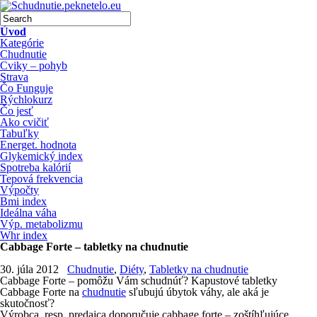
Úvod
Kategórie
Chudnutie
Cviky – pohyb
Strava
Čo Funguje
Rýchlokurz
Čo jesť
Ako cvičiť
Tabuľky
Energet. hodnota
Glykemický index
Spotreba kalórií
Tepová frekvencia
Výpočty
Bmi index
Ideálna váha
Výp. metabolizmu
Whr index
Cabbage Forte – tabletky na chudnutie
30. júla 2012
Chudnutie
,
Diéty
,
Tabletky na chudnutie
Cabbage Forte – pomôžu Vám schudnúť? Kapustové tabletky
Cabbage Forte na
chudnutie
sľubujú úbytok váhy, ale aká je
skutočnosť?
Výrobca, resp. predajca doporučuje cabbage forte – zoštíhľujúce