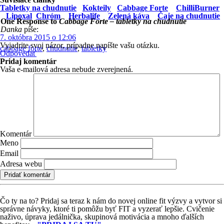
Tabletky na chudnutie
Kokteily
Cabbage Forte
ChilliBurner
Lipoxal
Chróm
Herbalife
Zelená káva
Čaje na chudnutie
One Response to
Cabbage Forte – tabletky na chudnutie
Danka
píše:
7. októbra 2015 o 12:06
Vyjadrite svoj názor, prípadne napíšte vašu otázku.
cabbage forte
,
chudnutie
,
tabletky
Odpovedať
Pridaj komentár
Vaša e-mailová adresa nebude zverejnená.
Komentár
Meno
Email
Adresa webu
Čo ty na to?
Pridaj sa teraz k nám do novej online fit výzvy a vytvor si
správne návyky, ktoré ti pomôžu byť FIT a vyzerať lepšie. Cvičenie
naživo, úprava jedálnička, skupinová motivácia a mnoho ďalších