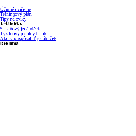
Účinné cvičenie
Tréningový plán
Tipy na cviky
Jedálničky
5 – dňový jedálniček
Týždňový jedálny lístok
Ako si prispôsobiť jedálniček
Reklama