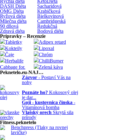
Rýchla diéta
KetoDiéta
DASH Diéta
Sacharidová
OMG Diéta
Krabičková
Ryžová diéta
Bielkovinová
Mliečna diéta
Cambridgeská
90 dňová
Redukčná
Zdravá diéta
Bodová diéta
Prípravky – Recenzie
Tabletky
Adipex retard
Kokteily
Lipoxal
Čaje
Chróm
Herbalife
ChilliBurner
Cabbage for.
Zelená káva
Peknetelo.eu-NAJ…
Zázvor
- Postaví Vás na
nohy
Poznáte ho?
Kokosový olej
je dar...
Goji - kustovnica čínska
-
Vitamínová bomba
Vlašský orech
Skrytá sila
prírody
Fitness.peknetelo
Benchpress (Tlaky na rovnej
lavičke)