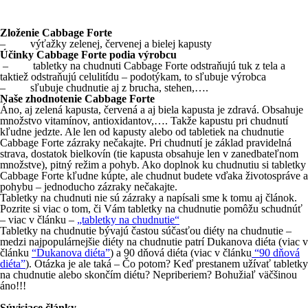
Zloženie Cabbage Forte
– výťažky zelenej, červenej a bielej kapusty
Účinky Cabbage Forte podia výrobcu
– tabletky na chudnuti Cabbage Forte odstraňujú tuk z tela a
taktiež odstraňujú celulitídu – podotýkam, to sľubuje výrobca
– sľubuje chudnutie aj z brucha, stehen,….
Naše zhodnotenie Cabbage Forte
Áno, aj zelená kapusta, červená a aj biela kapusta je zdravá. Obsahuje
množstvo vitamínov, antioxidantov,…. Takže kapustu pri chudnutí
kľudne jedzte. Ale len od kapusty alebo od tabletiek na chudnutie
Cabbage Forte zázraky nečakajte. Pri chudnutí je základ pravidelná
strava, dostatok bielkovín (tie kapusta obsahuje len v zanedbateľnom
množstve), pitný režim a pohyb. Ako doplnok ku chudnutiu si tabletky
Cabbage Forte kľudne kúpte, ale chudnut budete vďaka životospráve a
pohybu – jednoducho zázraky nečakajte.
Tabletky na chudnuti nie sú zázraky a napísali sme k tomu aj článok.
Pozrite si viac o tom, či Vám tabletky na chudnutie pomôžu schudnúť
– viac v článku –
„tabletky na chudnutie“
Tabletky na chudnutie bývajú častou súčasťou diéty na chudnutie –
medzi najpopulárnejšie diéty na chudnutie patrí Dukanova diéta (viac v
článku
“Dukanova diéta”
) a 90 dňová diéta (viac v článku
“90 dňová
diéta”
). Otázka je ale taká – Čo potom? Keď prestanem užívať tabletky
na chudnutie alebo skončím diétu? Nepriberiem? Bohužiaľ väčšinou
áno!!!
Súvisiace články