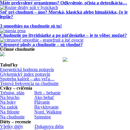
Máte prekyslený organizmus? Odkyslenie, očista a detoxikácia…
Soľ pri chudnutí – áno? Morská, klasická alebo himalájska, čo je
lepšie?
3 smoothies na chudnutie sú tu!
Chudnutie po štyridsiatke a po päťdesiatke – je to vôbec možné?
Citrusové plody a chudnutie – sú vhodné?
Účinné chudnutie
Tabuľky
Energetická hodnota potravín
Glykemický index potravín
Spotreba kalórií – ako veľa…
Tepová frekvencia na chudnutie
Cviky – cvičenia
Tréning. plán
Beh – behanie
Na brucho
Ako behať
Na boky
Plávanie
Na zadok
Bicyklovanie
Na fitlopte
Nord. Walking
Na chudnutie
Spinning
Diéty – recenzie
Všetky diéty
Dukanova diéta