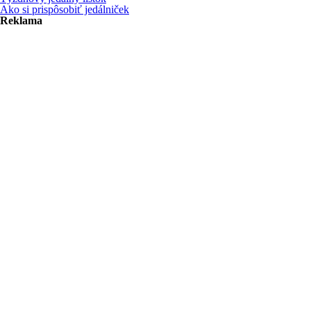
Ako si prispôsobiť jedálniček
Reklama