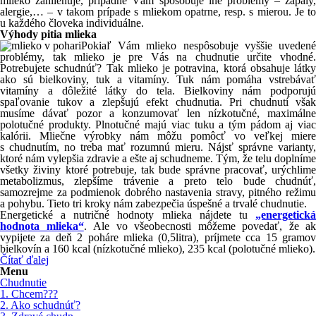
mlieko zahlieňuje, prípadne Vám spôsobuje iné problémy – zápaly,
alergie,… – v takom prípade s mliekom opatrne, resp. s mierou. Je to
u každého človeka individuálne.
Výhody pitia mlieka
Pokiaľ Vám mlieko nespôsobuje vyššie uvedené
problémy, tak mlieko je pre Vás na chudnutie určite vhodné.
Potrebujete schudnúť? Tak mlieko je potravina, ktorá obsahuje látky
ako sú bielkoviny, tuk a vitamíny. Tuk nám pomáha vstrebávať
vitamíny a dôležité látky do tela. Bielkoviny nám podporujú
spaľovanie tukov a zlepšujú efekt chudnutia. Pri chudnutí však
musíme dávať pozor a konzumovať len nízkotučné, maximálne
polotučné produkty. Plnotučné majú viac tuku a tým pádom aj viac
kalórii. Mliečne výrobky nám môžu pomôcť vo veľkej miere
s chudnutím, no treba mať rozumnú mieru. Nájsť správne varianty,
ktoré nám vylepšia zdravie a ešte aj schudneme. Tým, že telu doplníme
všetky živiny ktoré potrebuje, tak bude správne pracovať, urýchlime
metabolizmus, zlepšíme trávenie a preto telo bude chudnúť,
samozrejme za podmienok dobrého nastavenia stravy, pitného režimu
a pohybu. Tieto tri kroky nám zabezpečia úspešné a trvalé chudnutie.
Energetické a nutričné hodnoty mlieka nájdete tu
„energetická
hodnota mlieka“
. Ale vo všeobecnosti môžeme povedať, že ak
vypijete za deň 2 poháre mlieka (0,5litra), príjmete cca 15 gramov
bielkovín a 160 kcal (nízkotučné mlieko), 235 kcal (polotučné mlieko).
Čítať ďalej
Menu
Chudnutie
1. Chcem???
2. Ako schudnúť?