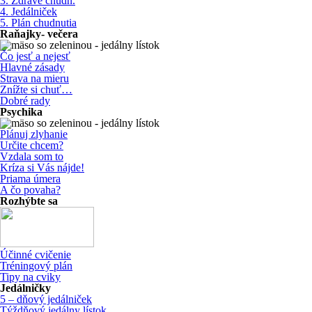
3. Zdravé chudn.
4. Jedálniček
5. Plán chudnutia
Raňajky- večera
Čo jesť a nejesť
Hlavné zásady
Strava na mieru
Znížte si chuť…
Dobré rady
Psychika
Plánuj zlyhanie
Určite chcem?
Vzdala som to
Kríza si Vás nájde!
Priama úmera
A čo povaha?
Rozhýbte sa
Účinné cvičenie
Tréningový plán
Tipy na cviky
Jedálničky
5 – dňový jedálniček
Týždňový jedálny lístok