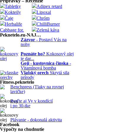
Prípravky – Recenzie
Tabletky
Adipex retard
Kokteily
Lipoxal
Čaje
Chróm
Herbalife
ChilliBurner
Cabbage for.
Zelená káva
Peknetelo.eu-NAJ…
Zázvor
- Postaví Vás na
nohy
Poznáte ho?
Kokosový olej
je dar...
Goji - kustovnica čínska
-
Vitamínová bomba
Vlašský orech
Skrytá sila
prírody
Fitness.peknetelo
Benchpress (Tlaky na rovnej
lavičke)
Buďte aj Vy v kondícií
i po 30-tke
Plávanie - dokonalá aktivita
Facebook
Výpočty na chudnutie