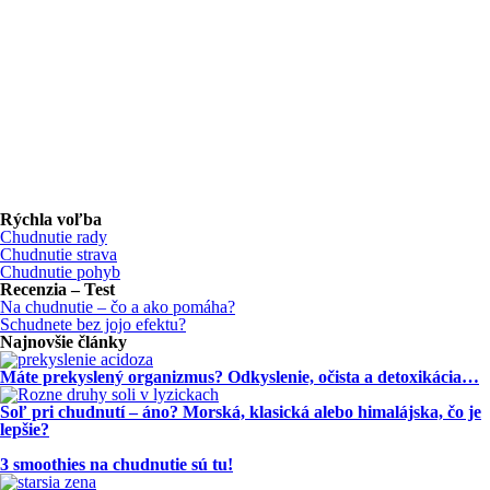
Rýchla voľba
Chudnutie rady
Chudnutie strava
Chudnutie pohyb
Recenzia – Test
Na chudnutie – čo a ako pomáha?
Schudnete bez jojo efektu?
Najnovšie články
Máte prekyslený organizmus? Odkyslenie, očista a detoxikácia…
Soľ pri chudnutí – áno? Morská, klasická alebo himalájska, čo je
lepšie?
3 smoothies na chudnutie sú tu!