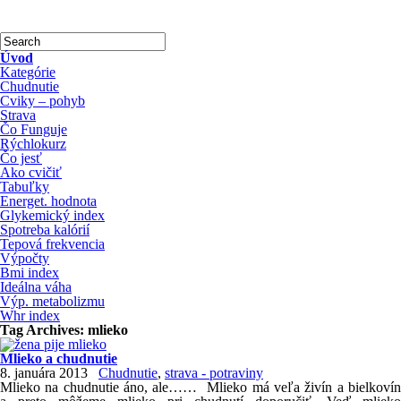
Úvod
Kategórie
Chudnutie
Cviky – pohyb
Strava
Čo Funguje
Rýchlokurz
Čo jesť
Ako cvičiť
Tabuľky
Energet. hodnota
Glykemický index
Spotreba kalórií
Tepová frekvencia
Výpočty
Bmi index
Ideálna váha
Výp. metabolizmu
Whr index
Tag Archives:
mlieko
Mlieko a chudnutie
8. januára 2013
Chudnutie
,
strava - potraviny
Mlieko na chudnutie áno, ale…… Mlieko má veľa živín a bielkovín