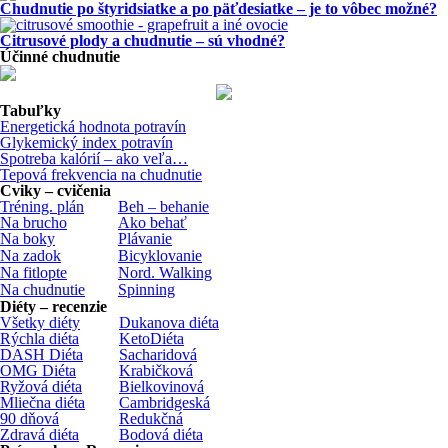
Chudnutie po štyridsiatke a po päťdesiatke – je to vôbec možné?
Citrusové plody a chudnutie – sú vhodné?
Účinné chudnutie
Tabuľky
Energetická hodnota potravín
Glykemický index potravín
Spotreba kalórií – ako veľa…
Tepová frekvencia na chudnutie
Cviky – cvičenia
Tréning. plán
Beh – behanie
Na brucho
Ako behať
Na boky
Plávanie
Na zadok
Bicyklovanie
Na fitlopte
Nord. Walking
Na chudnutie
Spinning
Diéty – recenzie
Všetky diéty
Dukanova diéta
Rýchla diéta
KetoDiéta
DASH Diéta
Sacharidová
OMG Diéta
Krabičková
Ryžová diéta
Bielkovinová
Mliečna diéta
Cambridgeská
90 dňová
Redukčná
Zdravá diéta
Bodová diéta