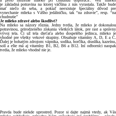
a preto môžeme mlieko pri chudnutí doporučiť. Veď mlieko
je základná potravina na ktorej väčšina z nás vyrastala. Takže bude
mať niečo do seba, a pokiaľ neexistuje špeciálny dôvod pre
vynechanie mlieka s Vášho jedálničku, tak “na zdravie”, resp. “na
chudnutie”
Je mlieko zdravé alebo škodlivé?
Na mlieko sa názory rôznia. Jedny tvrdia, že mlieko je dokonalou
potravinou, prirodzeného získania všetkých látok, pre rast a správny
vývoj tela. Či už tela dieťaťa alebo dospelého jedinca, mlieko je
vhodné pre všetky vekové skupiny. Obsahuje vitamíny A, D, E a C.
Ďalej je bohatým zdrojom: vápnika, sodíka, horčíka, draslíka, kazeínu,
solí a ešte má aj vitamíny B1, B2, B6 a B12. Iní odborníci naopak
tvrdia, že mlieko vhodné nie je.
Pravda bude niekde uprostred. Pozor si dajte najmä vtedy, ak Vás